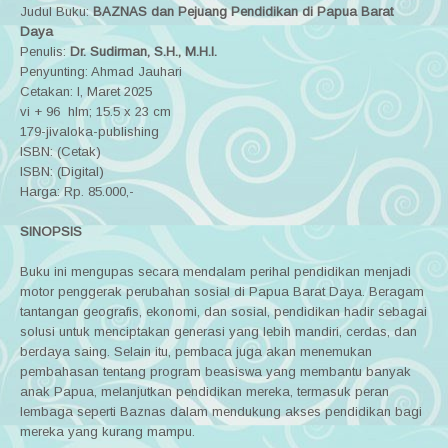
Judul Buku:
BAZNAS dan Pejuang Pendidikan di Papua Barat
Daya
Penulis:
Dr. Sudirman, S.H., M.H.I.
Penyunting: Ahmad Jauhari
Cetakan: I, Maret 2025
vi + 96 hlm; 15.5 x 23 cm
179-jivaloka-publishing
ISBN: (Cetak)
ISBN: (Digital)
Harga: Rp. 85.000,-
SINOPSIS
Buku ini mengupas secara mendalam perihal pendidikan menjadi
motor penggerak perubahan sosial di Papua Barat Daya. Beragam
tantangan geografis, ekonomi, dan sosial, pendidikan hadir sebagai
solusi untuk menciptakan generasi yang lebih mandiri, cerdas, dan
berdaya saing. Selain itu, pembaca juga akan menemukan
pembahasan tentang program beasiswa yang membantu banyak
anak Papua, melanjutkan pendidikan mereka, termasuk peran
lembaga seperti Baznas dalam mendukung akses pendidikan bagi
mereka yang kurang mampu.