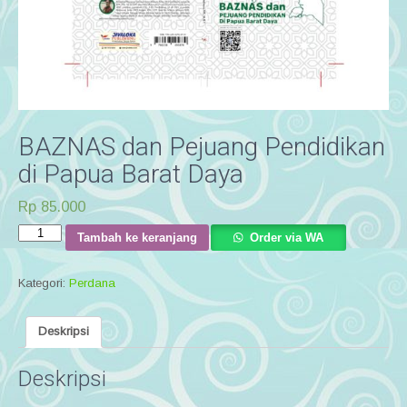
BAZNAS dan Pejuang Pendidikan
di Papua Barat Daya
Rp
85.000
Kuantitas
Tambah ke keranjang
Order via WA
BAZNAS
dan
Kategori:
Perdana
Pejuang
Pendidikan
di
Deskripsi
Papua
Barat
Deskripsi
Daya