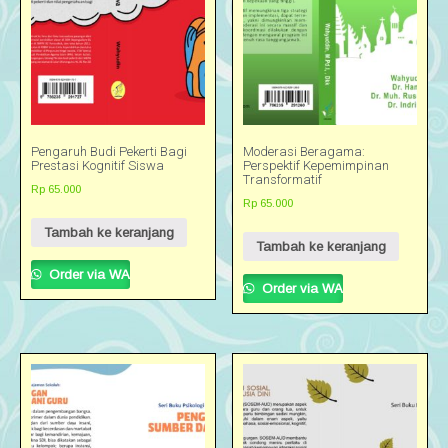
Pengaruh Budi Pekerti Bagi
Moderasi Beragama:
Prestasi Kognitif Siswa
Perspektif Kepemimpinan
Transformatif
Rp
65.000
Rp
65.000
Tambah ke keranjang
Tambah ke keranjang
Order via WA
Order via WA