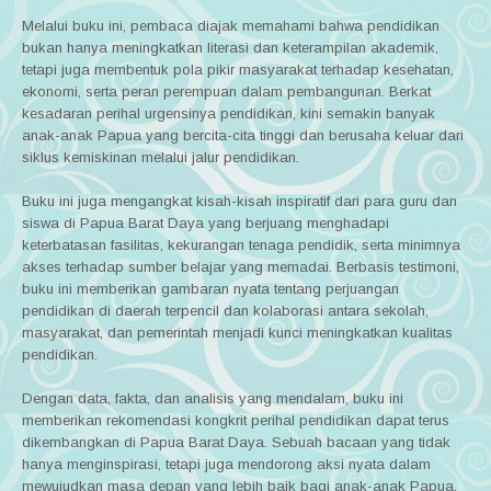
Melalui buku ini, pembaca diajak memahami bahwa pendidikan
bukan hanya meningkatkan literasi dan keterampilan akademik,
tetapi juga membentuk pola pikir masyarakat terhadap kesehatan,
ekonomi, serta peran perempuan dalam pembangunan. Berkat
kesadaran perihal urgensinya pendidikan, kini semakin banyak
anak-anak Papua yang bercita-cita tinggi dan berusaha keluar dari
siklus kemiskinan melalui jalur pendidikan.
Buku ini juga mengangkat kisah-kisah inspiratif dari para guru dan
siswa di Papua Barat Daya yang berjuang menghadapi
keterbatasan fasilitas, kekurangan tenaga pendidik, serta minimnya
akses terhadap sumber belajar yang memadai. Berbasis testimoni,
buku ini memberikan gambaran nyata tentang perjuangan
pendidikan di daerah terpencil dan kolaborasi antara sekolah,
masyarakat, dan pemerintah menjadi kunci meningkatkan kualitas
pendidikan.
Dengan data, fakta, dan analisis yang mendalam, buku ini
memberikan rekomendasi kongkrit perihal pendidikan dapat terus
dikembangkan di Papua Barat Daya. Sebuah bacaan yang tidak
hanya menginspirasi, tetapi juga mendorong aksi nyata dalam
mewujudkan masa depan yang lebih baik bagi anak-anak Papua.