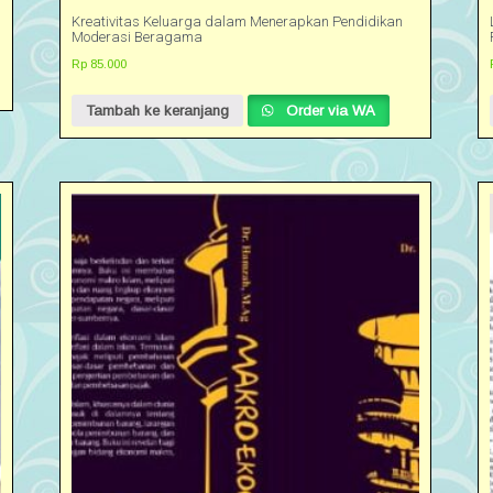
Kreativitas Keluarga dalam Menerapkan Pendidikan
Moderasi Beragama
Rp
85.000
Tambah ke keranjang
Order via WA