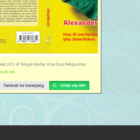
MeLUCU di Tengah Badai: Esai-Esai Religiusitas
Rp
65.000
Tambah ke keranjang
Order via WA
→