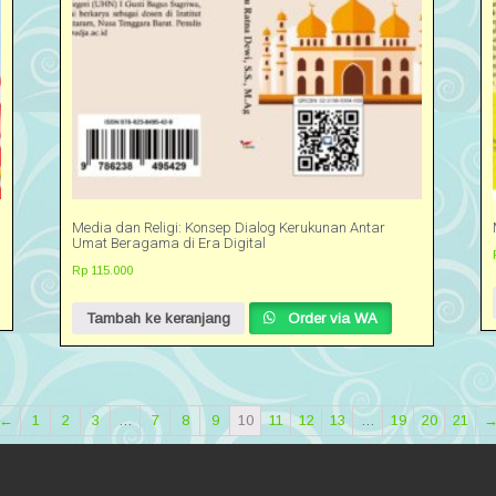
Media dan Religi: Konsep Dialog Kerukunan Antar
Umat Beragama di Era Digital
Rp
115.000
Tambah ke keranjang
Order via WA
←
1
2
3
…
7
8
9
10
11
12
13
…
19
20
21